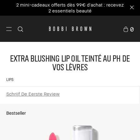
2 mini-cadeaux offerts dès 99€ d'achat : recevez
2 essentiels beauté
0
Extra Blushing Lip Oil teinté au pH de
vos lèvres
LIPS
Schrijf De Eerste Review
Bestseller