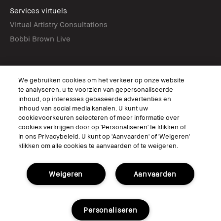
Services virtuels
Virtual Artistry Consultations
Bobbi Brown Live
Suivez
We gebruiken cookies om het verkeer op onze website
te analyseren, u te voorzien van gepersonaliseerde
inhoud, op interesses gebaseerde advertenties en
inhoud van social media kanalen. U kunt uw
© Bobbi Brown Professional Cosmetics, Inc. All worldwide rights reserved.
cookievoorkeuren selecteren of meer informatie over
cookies verkrijgen door op 'Personaliseren' te klikken of
Conditions générales
Ne pas vendre ou partager mes informations personnelles / publicités
in ons Privacybeleid. U kunt op 'Aanvaarden' of 'Weigeren'
ciblées
klikken om alle cookies te aanvaarden of te weigeren.
Limiter l'utilisation de mes informations personnelles sensibles
Politique de confidentialité
Accessibilité
Weigeren
Aanvaarden
Personaliseren