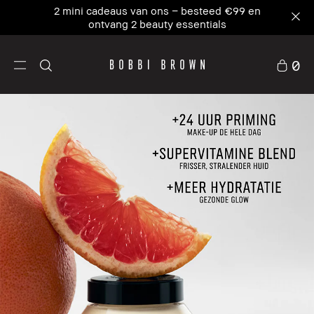
Ons #1 icoon, waar skincare en primer
samenkomen. NIEUW Vitamin Enriched Face
Base+
0