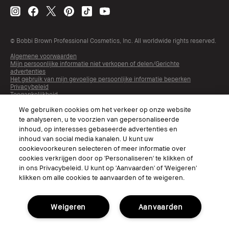
© Bobbi Brown Professional Cosmetics, Inc. All worldwide rights reserved.
Algemene voorwaarden
Mijn persoonlijke informatie niet verkopen of delen/Gerichte
advertenties
Het gebruik van mijn gevoelige persoonlijke informatie beperken
Privacybeleid
Toegankelijkheid
Beheer van sitecookies
We gebruiken cookies om het verkeer op onze website
te analyseren, u te voorzien van gepersonaliseerde
inhoud, op interesses gebaseerde advertenties en
inhoud van social media kanalen. U kunt uw
cookievoorkeuren selecteren of meer informatie over
cookies verkrijgen door op 'Personaliseren' te klikken of
in ons Privacybeleid. U kunt op 'Aanvaarden' of 'Weigeren'
klikken om alle cookies te aanvaarden of te weigeren.
Kies Taal
Weigeren
Aanvaarden