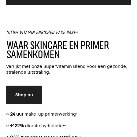
NIEUW Vitamin Enriched Face Base+
Waar skincare en primer
samenkomen
Verrijkt met onze SuperVitamin Blend voor een gezonde,
stralende uitstraling.
Shop nu
○
24 uur
make-up primerwerking
*
○
+122%
directe hydratatie
**
○
94%
ziet direct meer uitstraling