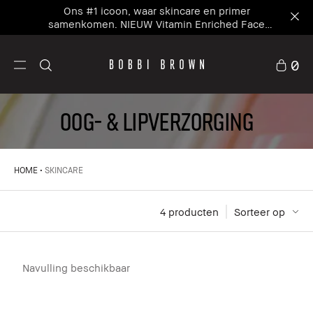
Ons #1 icoon, waar skincare en primer
samenkomen. NIEUW Vitamin Enriched Face
Base+
0
OOG- & LIPVERZORGING
HOME
SKINCARE
4
 producten
Sorteer op
Navulling beschikbaar