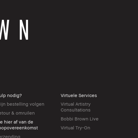
ulp nodig?
Virtuele Services
ijn bestelling volgen
Virtual Artistry
Consultations
etour & omruilen
Bobbi Brown Live
ie hier af van de
oopovereenkomst
Virtual Try-On
erzending