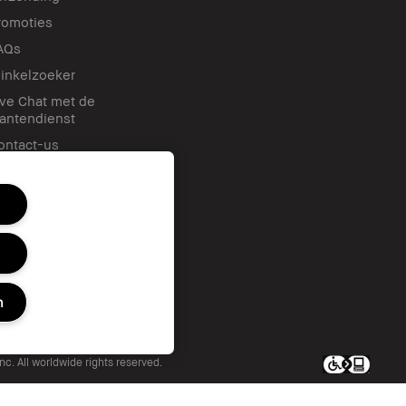
romoties
AQs
inkelzoeker
ive Chat met de
lantendienst
ontact-us
n
c. All worldwide rights reserved.
en of delen/Gerichte advertenties