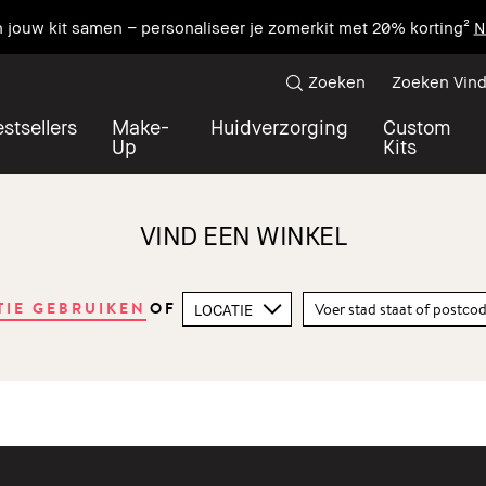
n jouw kit samen – personaliseer je zomerkit met 20% korting²
N
Zoeken
Zoeken Vind
stsellers
Make-
Huidverzorging
Custom
Up
Kits
VIND EEN WINKEL
OF
TIE GEBRUIKEN
LOCATIE