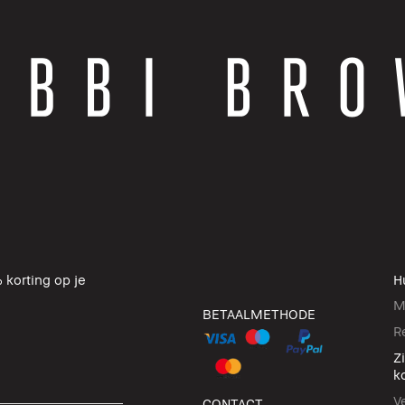
 korting op je
H
M
BETAALMETHODE
R
Z
k
V
CONTACT