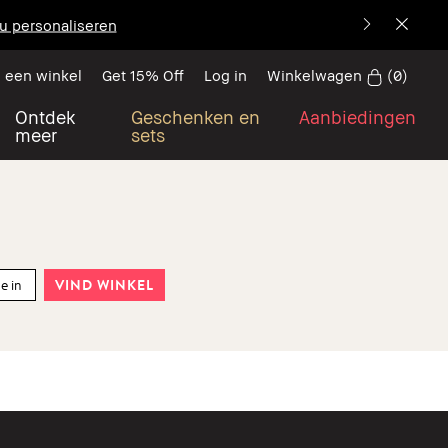
u personaliseren
Winkelwagen
(
0
)
 een winkel
Get 15% Off
Log in
Ontdek
Geschenken en
Aanbiedingen
meer
sets
VIND WINKEL