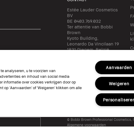
P
Estée Lauder Cosmetics
BV
F
BE 0403.769.032
W
Ter attentie van Bobbi
Brown
L
Kyoto Building,
k
Leonardo Da Vincilaan 19
C
1831 Diegem, België
✉ klantendienst-
be@bobbibrown.com
Aanvaarden
e analyseren, u te voorzien van
dvertenties en inhoud van social media
Volg ons
r informatie over cookies verkrijgen door op
Weigeren
unt op 'Aanvaarden' of 'Weigeren' klikken om alle
Personalisere
© Bobbi Brown Professional Cosmetics, In
Algemene voorwaarden
Mijn persoonlijke informatie niet verkop