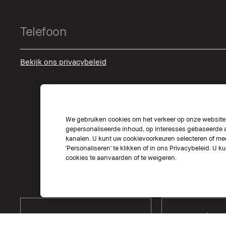
Bekijk ons privacybeleid
We gebruiken cookies om het verkeer op onze website t
gepersonaliseerde inhoud, op interesses gebaseerde a
kanalen. U kunt uw cookievoorkeuren selecteren of mee
'Personaliseren' te klikken of in ons Privacybeleid. U k
cookies te aanvaarden of te weigeren.
Kies Locatie
Kies Taal