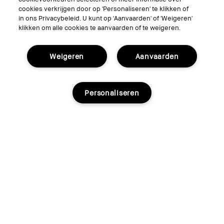
Nude Finish Illuminating Powder
cookies verkrijgen door op 'Personaliseren' te klikken of
in ons Privacybeleid. U kunt op 'Aanvaarden' of 'Weigeren'
Transparant poeder dat de huid laat stralen
klikken om alle cookies te aanvaarden of te weigeren.
Weigeren
Aanvaarden
Personaliseren
€70.00
3 kleuren
.23 oz / 6.6 g
Buff