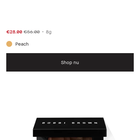
€28.00
€56.00
8g
Peach
Shop nu