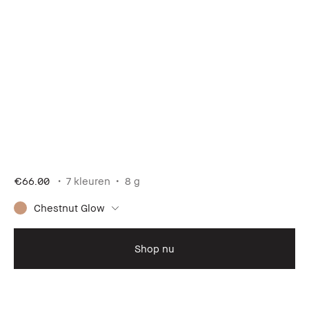
€66.00
7 kleuren
8 g
Chestnut Glow
Shop nu