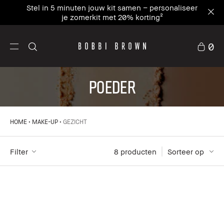
Stel in 5 minuten jouw kit samen – personaliseer
je zomerkit met 20% korting²
0
POEDER
HOME
MAKE-UP
GEZICHT
Filter
8
 producten
Sorteer op