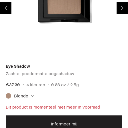
Eye Shadow
Lo
Zachte, poedermatte oogschaduw
On
€37.00
4 kleuren
0.08 oz./ 2.5g
€4
Blonde
Dit product is momenteel niet meer in voorraad
Informeer mij