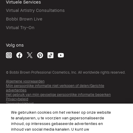
Virtuele Services
Virtual Artistry Consultations
Bobbi Brown Live
Virtual Try-On
Volg ons
© Bobbi Brown Professional Cosmetics, Inc. All worldwide rights reserved.
Algemene voorwaarden
Mijn persoonlijke informatie niet verkopen of delen/Gerichte
advertenties
Het gebruik van mijn gevoelige persoonlijke informatie beperken
Privacybeleid
Toegankelijkheid
Beheer van sitecookies
We gebruiken cookies om het verkeer op onze website
te analyseren, u te voorzien van gepersonaliseerde
inhoud, op interesses gebaseerde advertenties en
inhoud van social media kanalen. U kunt uw