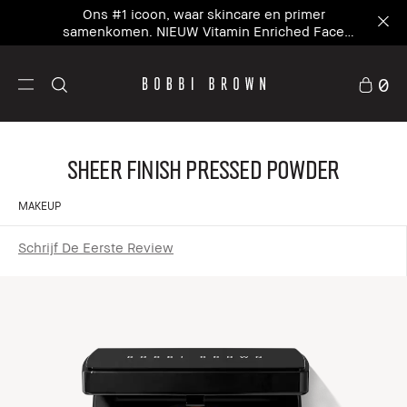
Stel in 5 minuten jouw kit samen – personaliseer
je zomerkit met 20% korting²
0
Sheer Finish Pressed Powder
MAKEUP
Schrijf De Eerste Review