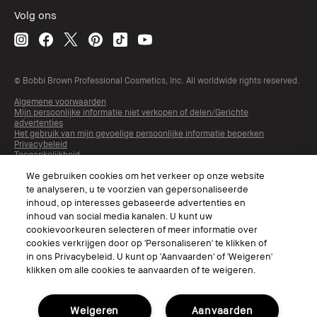
Volg ons
© Bobbi Brown Professional Cosmetics, Inc. All worldwide rights reserved.
Algemene voorwaarden
Mijn persoonlijke informatie niet verkopen of delen/Gerichte
advertenties
Het gebruik van mijn gevoelige persoonlijke informatie beperken
Privacybeleid
Toegankelijkheid
Beheer van sitecookies
We gebruiken cookies om het verkeer op onze website
te analyseren, u te voorzien van gepersonaliseerde
inhoud, op interesses gebaseerde advertenties en
inhoud van social media kanalen. U kunt uw
cookievoorkeuren selecteren of meer informatie over
cookies verkrijgen door op 'Personaliseren' te klikken of
in ons Privacybeleid. U kunt op 'Aanvaarden' of 'Weigeren'
klikken om alle cookies te aanvaarden of te weigeren.
Kies Taal
Weigeren
Aanvaarden