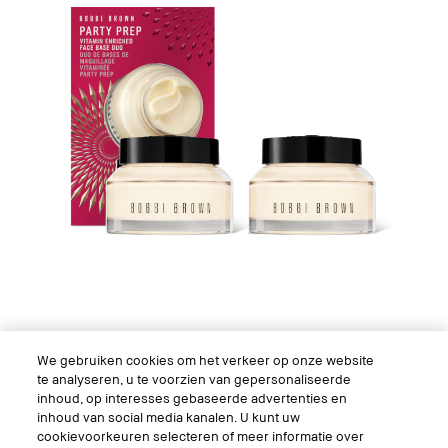
We gebruiken cookies om het verkeer op onze website
Party Prep Vitamin Enriched Set
te analyseren, u te voorzien van gepersonaliseerde
inhoud, op interesses gebaseerde advertenties en
Een duo van vitaminvolle hydraterende crèmes en 2-in-1
inhoud van social media kanalen. U kunt uw
make-up basis.
cookievoorkeuren selecteren of meer informatie over