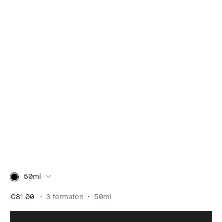
50ml
€81.00
3 formaten
50ml