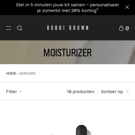
Stel in 5 minuten jouw kit samen – personaliseer
je zomerkit met 20% korting²
0
MOISTURIZER
HOME
SKINCARE
Filter
10
 producten
Sorteer op