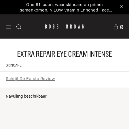
Ons #1 icoon, waar skincare en primer
samenkomen. NIEUW Vitamin Enriched Face
Base+
0
Extra Repair Eye Cream Intense
SKINCARE
Schrijf De Eerste Review
Navulling beschikbaar