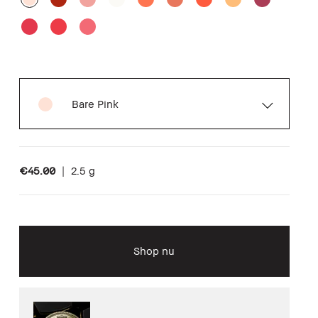
Bare Pink
€45.00
|
2.5 g
Shop nu