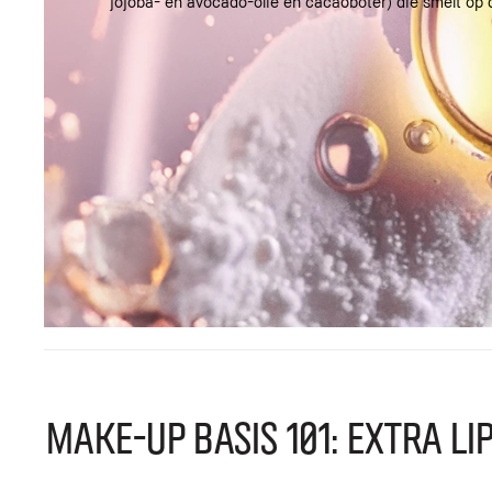
jojoba- en avocado-olie en cacaoboter) die smelt op 
Make-up Basis 101: Extra Li