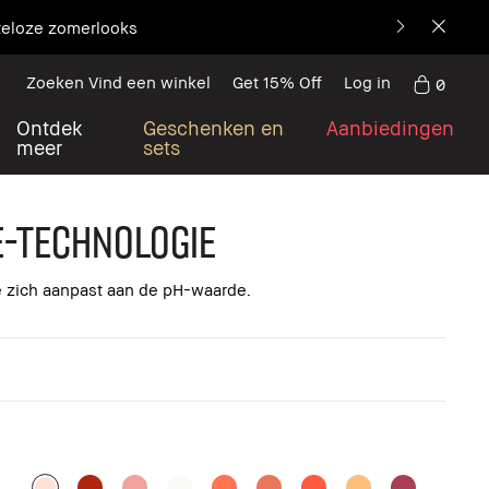
teloze zomerlooks
Zoeken Vind een winkel
Get 15% Off
Log in
0
Ontdek
Geschenken en
Aanbiedingen
meer
sets
e-technologie
e zich aanpast aan de pH-waarde.