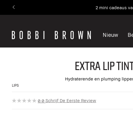
2 mini cadeaus v
Nieuw
Be
Extra Lip Ti
Hydraterende en plumping lippen
LIPS
Schrijf De Eerste Review
0.0
Bestseller