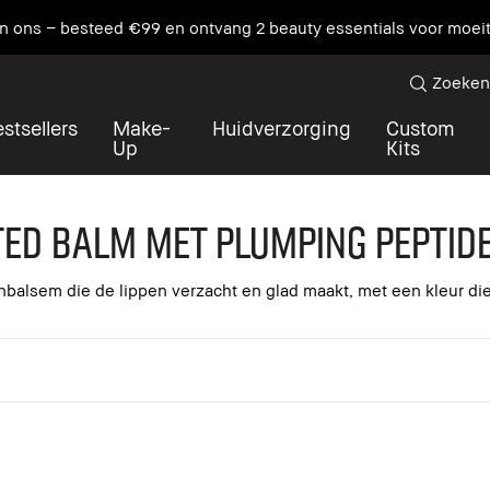
an ons – besteed €99 en ontvang 2 beauty essentials voor moei
Zoeken
stsellers
Make-
Huidverzorging
Custom
Up
Kits
nted Balm met plumping peptid
balsem die de lippen verzacht en glad maakt, met een kleur di