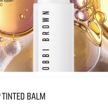
de lippen
p Tinted Balm