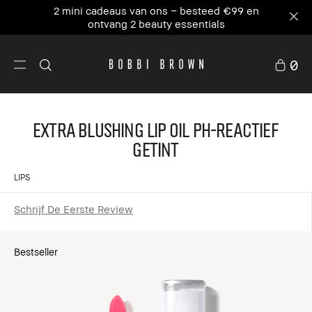
2 mini cadeaus van ons – besteed €99 en
ontvang 2 beauty essentials
0
Extra Blushing Lip Oil pH-reactief
getint
LIPS
Schrijf De Eerste Review
Bestseller