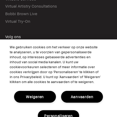
Virtual Artistry Consultations
Bobbi Brown Live
Virtual Try-On
Volg ons
We gebruiken cookies om het verkeer op onze website
te analyseren, u te voorzien van gepersonaliseerde
inhoud, op interesses gebaseerde advertenties en
© Bobbi Brown Professional Cosmetics, Inc. All worldwide rights reserved.
inhoud van social media kanalen. U kunt uw
cookievoorkeuren selecteren of meer informatie over
Algemene voorwaarden
cookies verkrijgen door op 'Personaliseren' te klikken of
Mijn persoonlijke informatie niet verkopen of delen/Gerichte
advertenties
in ons Privacybeleid. U kunt op 'Aanvaarden' of 'Weigeren'
Het gebruik van mijn gevoelige persoonlijke informatie beperken
klikken om alle cookies te aanvaarden of te weigeren.
Privacybeleid
Toegankelijkheid
Beheer van sitecookies
Weigeren
Aanvaarden
Personaliseren