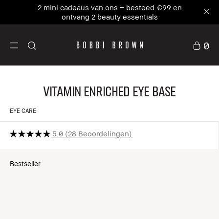
2 mini cadeaus van ons – besteed €99 en
ontvang 2 beauty essentials
0
Vitamin Enriched Eye Base
EYE CARE
5.0
28 Beoordelingen
Bestseller