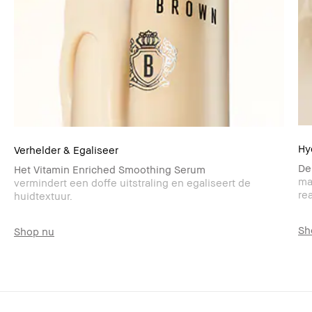
Hy
Verhelder & Egaliseer
De
Het Vitamin Enriched Smoothing Serum
ma
vermindert een doffe uitstraling en egaliseert de
re
huidtextuur.
Sh
Shop nu