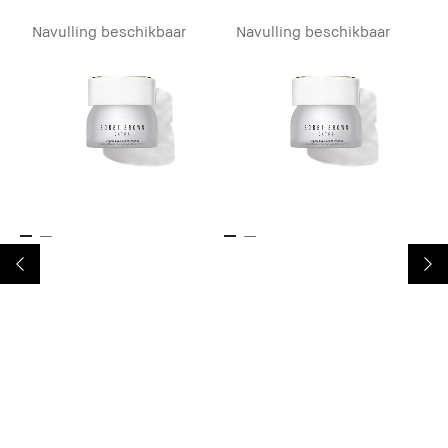
Navulling beschikbaar
Navulling beschikbaar
B