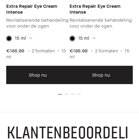
t
Extra Repair Eye Cream
Extra Repair Eye Cream
Ey
Intense
Intense
Maa
Revitaliserende behandeling
Revitaliserende behandeling
voor onder de ogen
voor onder de ogen
15 ml
15 ml
0ml
€4
€108.00
2 formaten
15
€108.00
2 formaten
15
ml
ml
Shop nu
Shop nu
KLANTENBEOORDELI