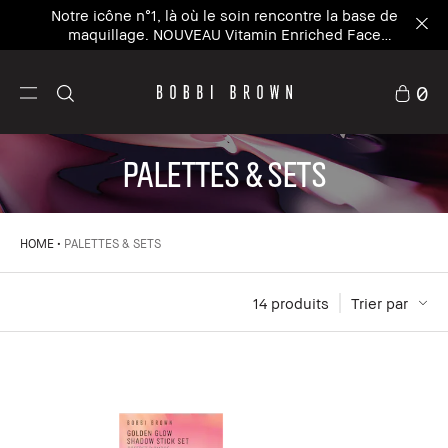
Notre icône n°1, là où le soin rencontre la base de
maquillage. NOUVEAU Vitamin Enriched Face
Base+
0
PALETTES & SETS
HOME
PALETTES & SETS
14
 produits
Trier par