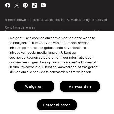
© Bobbi Brown Professional Cosmetics, Inc. All worldwide rights reserved.
Conditions générales
Ne pas vendre ou partager mes informations personnelles / publicités
ciblées
We gebruiken cookies om het verkeer op onze website
Limiter l'utilisation de mes informations personnelles sensibles
te analyseren, u te voorzien van gepersonaliseerde
Politique de confidentialité
Accessibilité
inhoud, op interesses gebaseerde advertenties en
inhoud van social media kanalen. U kunt uw
cookievoorkeuren selecteren of meer informatie over
cookies verkrijgen door op 'Personaliseren' te klikken of
in ons Privacybeleid. U kunt op 'Aanvaarden' of 'Weigeren'
klikken om alle cookies te aanvaarden of te weigeren.
Weigeren
Aanvaarden
Choisissez Une Langue
Personaliseren