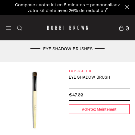
Composez votre kit en 5 minutes – personnalisez
votre kit d'été avec 20% de réduction²
0
EYE SHADOW BRUSHES
TOP-RATED
EYE SHADOW BRUSH
€47.00
Achetez Maintenant