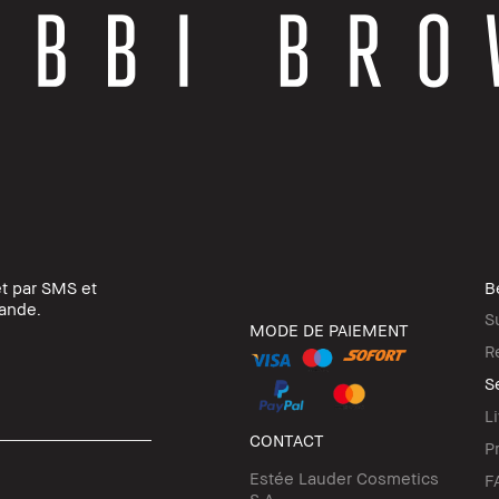
et par SMS et
B
ande.
S
MODE DE PAIEMENT
R
Se
L
CONTACT
P
Estée Lauder Cosmetics
F
S.A.