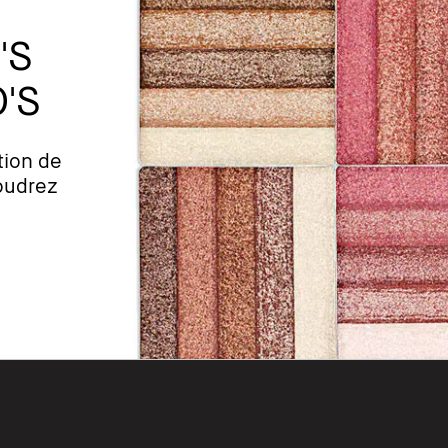
'S
'S
tion de
oudrez