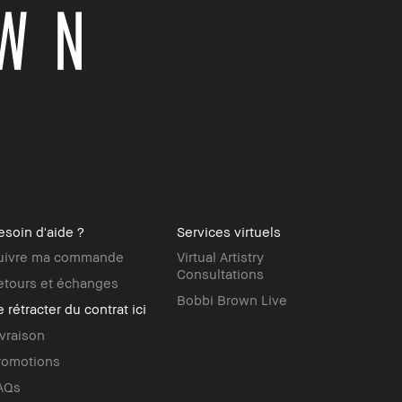
esoin d'aide ?
Services virtuels
uivre ma commande
Virtual Artistry
Consultations
etours et échanges
Bobbi Brown Live
 rétracter du contrat ici
ivraison
romotions
AQs