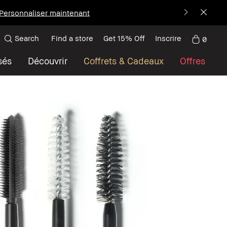
Personnaliser maintenant
Search
Find a store
Get 15% Off
Inscrire
0
sés
Découvrir
Coffrets & Cadeaux
Offres