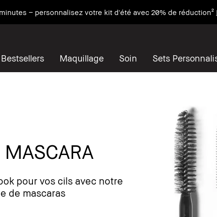
minutes – personnalisez votre kit d'été avec 20% de réduction²
Bestsellers
Maquillage
Soin
Sets Personnali
E MASCARA
look pour vos cils avec notre
 de mascaras