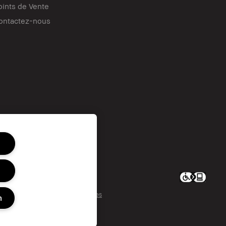
oints de Vente
ontactez-nous
c. All worldwide rights reserved.
ons personnelles / publicités ciblées
n
 personnelles sensibles
té