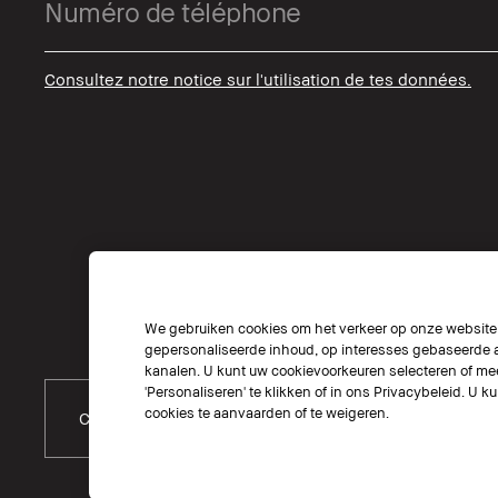
Consultez notre notice sur l'utilisation de tes données.
We gebruiken cookies om het verkeer op onze website t
gepersonaliseerde inhoud, op interesses gebaseerde a
kanalen. U kunt uw cookievoorkeuren selecteren of mee
'Personaliseren' te klikken of in ons Privacybeleid. U k
cookies te aanvaarden of te weigeren.
Choisissez Un Pays
Choisissez U