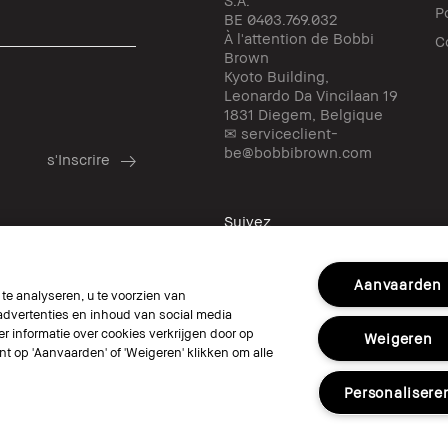
P
BE 0403.769.032
À l'attention de Bobbi
C
Brown
Kyoto Building,
Leonardo Da Vincilaan 19
1831 Diegem, Belgique
✉ serviceclient-
be@bobbibrown.com
Suivez
Aanvaarden
e analyseren, u te voorzien van
dvertenties en inhoud van social media
r informatie over cookies verkrijgen door op
Weigeren
© Bobbi Brown Professional Cosmetics, In
unt op 'Aanvaarden' of 'Weigeren' klikken om alle
Conditions générales
ne Langue
Ne pas vendre ou partager mes informati
Personalisere
Limiter l'utilisation de mes informations
Politique de confidentialité
Accessibili