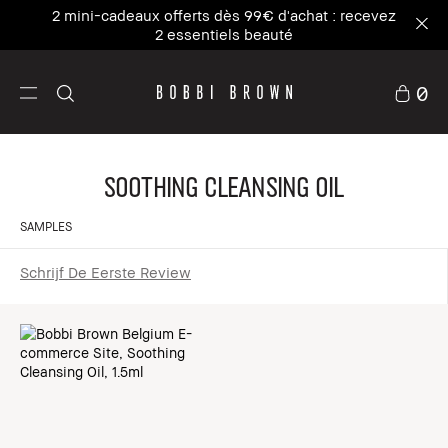
2 mini-cadeaux offerts dès 99€ d'achat : recevez
2 essentiels beauté
0
Soothing Cleansing Oil
SAMPLES
Schrijf De Eerste Review