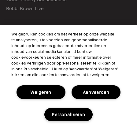
Bobbi Brown Live
Suivez
We gebruiken cookies om het verkeer op onze website
te analyseren, u te voorzien van gepersonaliseerde
inhoud, op interesses gebaseerde advertenties en
inhoud van social media kanalen. U kunt uw
© Bobbi Brown Professional Cosmetics, Inc. All worldwide rights reserved.
cookievoorkeuren selecteren of meer informatie over
cookies verkrijgen door op 'Personaliseren' te klikken of
Conditions générales
Ne pas vendre ou partager mes informations personnelles / publicités
in ons Privacybeleid. U kunt op 'Aanvaarden' of 'Weigeren'
ciblées
klikken om alle cookies te aanvaarden of te weigeren.
Limiter l'utilisation de mes informations personnelles sensibles
Politique de confidentialité
Accessibilité
Weigeren
Aanvaarden
Personaliseren