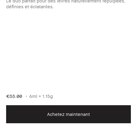
Le duo parfait pour des lèvres naturellement repulpées,
définies et éclatantes.
€55.00
6ml + 1.15g
Achetez maintenant