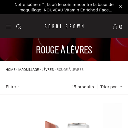
Notre icône n°1, là où le soin rencontre la base de
maquillage. NOUVEAU Vitamin Enriched Face
Base+
0
ROUGE À LÈVRES
HOME
MAQUILLAGE
LÈVRES
ROUGE À LÈVRES
Filtre
15
 produits
Trier par