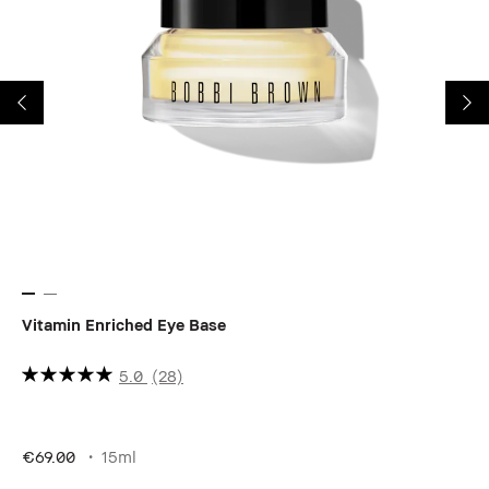
Vitamin Enriched Eye Base
Sm
5.0
(28)
€4
€69.00
15ml
Ce