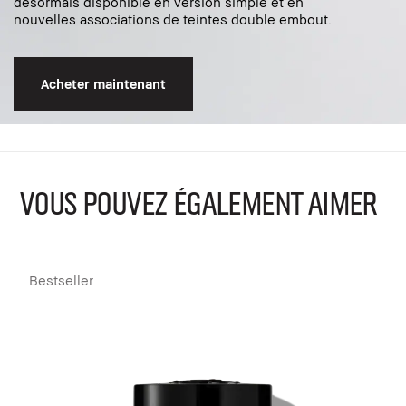
désormais disponible en version simple et en
nouvelles associations de teintes double embout.
Acheter maintenant
VOUS POUVEZ ÉGALEMENT AIMER
Bestseller
B