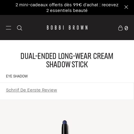
2 mini-cadeaux offerts dès 99€ d'achat : recevez
2 essentiels beauté
0
Dual-Ended Long-Wear Cream
Shadow Stick
EYE SHADOW
Schrijf De Eerste Review