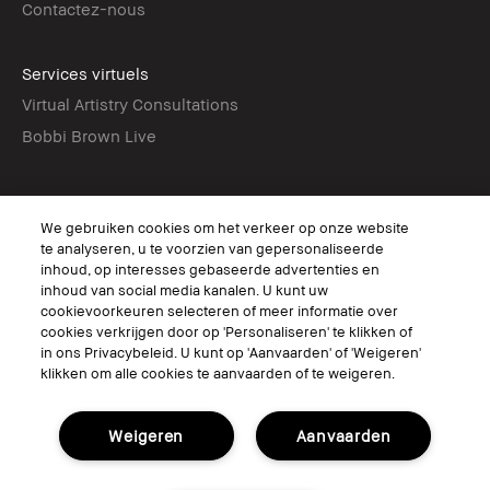
Contactez-nous
Services virtuels
Virtual Artistry Consultations
Bobbi Brown Live
Suivez
We gebruiken cookies om het verkeer op onze website
te analyseren, u te voorzien van gepersonaliseerde
inhoud, op interesses gebaseerde advertenties en
inhoud van social media kanalen. U kunt uw
© Bobbi Brown Professional Cosmetics, Inc. All worldwide rights reserved.
cookievoorkeuren selecteren of meer informatie over
cookies verkrijgen door op 'Personaliseren' te klikken of
Conditions générales
Ne pas vendre ou partager mes informations personnelles / publicités
in ons Privacybeleid. U kunt op 'Aanvaarden' of 'Weigeren'
ciblées
klikken om alle cookies te aanvaarden of te weigeren.
Limiter l'utilisation de mes informations personnelles sensibles
Politique de confidentialité
Accessibilité
Weigeren
Aanvaarden