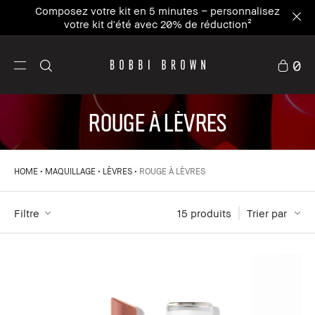
Composez votre kit en 5 minutes – personnalisez
votre kit d'été avec 20% de réduction²
0
ROUGE À LÈVRES
HOME
MAQUILLAGE
LÈVRES
ROUGE À LÈVRES
Filtre
15
 produits
Trier par