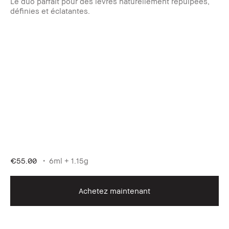
Le duo parfait pour des lèvres naturellement repulpées,
définies et éclatantes.
€55.00
6ml + 1.15g
Achetez maintenant