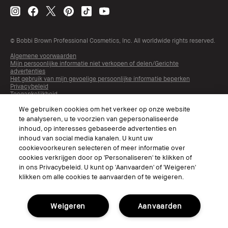
© Bobbi Brown Professional Cosmetics, Inc. All worldwide rights reserved.
Algemene voorwaarden
Mijn persoonlijke informatie niet verkopen of delen/Gerichte
advertenties
Het gebruik van mijn gevoelige persoonlijke informatie beperken
Privacybeleid
Toegankelijkheid
Beheer van sitecookies
We gebruiken cookies om het verkeer op onze website
te analyseren, u te voorzien van gepersonaliseerde
inhoud, op interesses gebaseerde advertenties en
inhoud van social media kanalen. U kunt uw
cookievoorkeuren selecteren of meer informatie over
cookies verkrijgen door op 'Personaliseren' te klikken of
in ons Privacybeleid. U kunt op 'Aanvaarden' of 'Weigeren'
klikken om alle cookies te aanvaarden of te weigeren.
Kies Taal
Weigeren
Aanvaarden