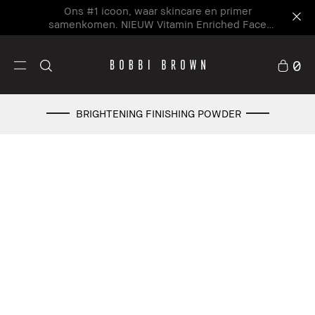
Ons #1 icoon, waar skincare en primer
samenkomen. NIEUW Vitamin Enriched Face
Base+
0
BRIGHTENING FINISHING POWDER