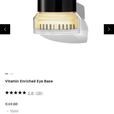
Vitamin Enriched Eye Base
Vi
5.0
(28)
€69.00
€8
15ml