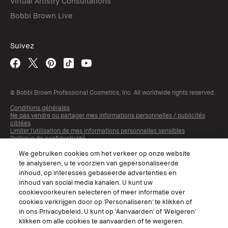
Virtual Artistry Consultations
Bobbi Brown Live
Suivez
© Bobbi Brown Professional Cosmetics, Inc. All worldwide rights reserved.
Conditions générales
Ne pas vendre ou partager mes informations personnelles / publicités
ciblées
Limiter l'utilisation de mes informations personnelles sensibles
Politique de confidentialité
Accessibilité
We gebruiken cookies om het verkeer op onze website
te analyseren, u te voorzien van gepersonaliseerde
inhoud, op interesses gebaseerde advertenties en
inhoud van social media kanalen. U kunt uw
cookievoorkeuren selecteren of meer informatie over
cookies verkrijgen door op 'Personaliseren' te klikken of
in ons Privacybeleid. U kunt op 'Aanvaarden' of 'Weigeren'
klikken om alle cookies te aanvaarden of te weigeren.