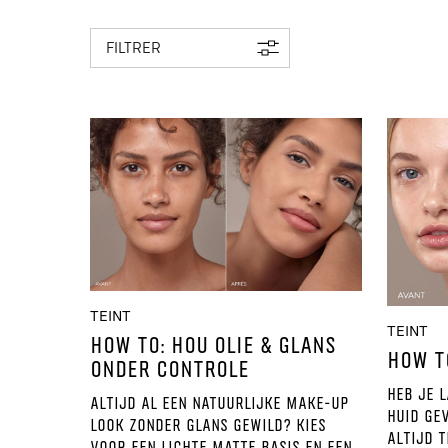
FILTRER
TEINT
TEINT
HOW TO: HOU OLIE & GLANS
HOW T
ONDER CONTROLE
Heb je l
Altijd al een natuurlijke make-up
huid ge
look zonder glans gewild? kies
altijd t
voor een lichte matte basis en een