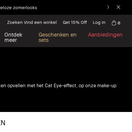
teloze zomerlooks
Zoeken Vind een winkel
Get 15% Off
Log in
0
Ontdek
Geschenken en
Aanbiedingen
meer
sets
laten opvallen met het Cat Eye-effect, op onze make-up
EN