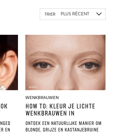
PLUS RÉCENT
TRIER
WENKBRAUWEN
OOK
HOW TO: KLEUR JE LICHTE
T
WENKBRAUWEN IN
inged
Ontdek een natuurlijke manier om
er en
blonde, grijze en kastanjebruine