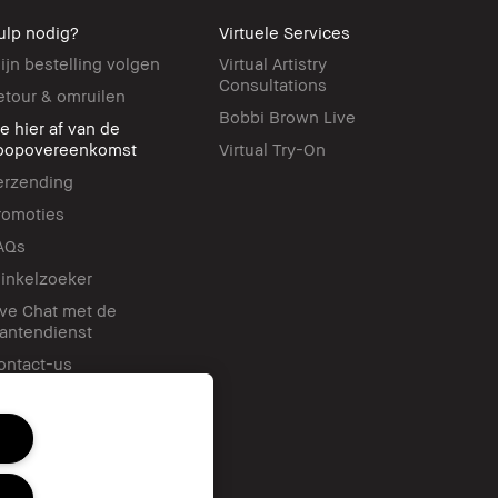
ulp nodig?
Virtuele Services
ijn bestelling volgen
Virtual Artistry
Consultations
etour & omruilen
Bobbi Brown Live
ie hier af van de
oopovereenkomst
Virtual Try-On
erzending
romoties
AQs
inkelzoeker
ive Chat met de
lantendienst
ontact-us