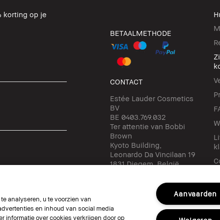
 korting op je
H
M
BETAALMETHODE
R
Z
k
V
CONTACT
P
Estée Lauder Cosmetics
BV
F
BE 0403.769.032
W
Ter attentie van Bobbi
Brown
L
Kyoto Building,
k
Leonardo Da Vincilaan 19
C
1831 Diegem, België
✉ klantendienst-
be@bobbibrown.com
Aanvaarden
e analyseren, u te voorzien van
dvertenties en inhoud van social media
Volg ons
r informatie over cookies verkrijgen door op