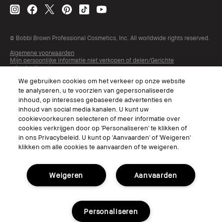
© Bobbi Brown Professional Cosmetics, Inc. All worldwide rights reserved.
Algemene voorwaarden
Mijn persoonlijke informatie niet verkopen of delen/Gerichte
advertenties
Het gebruik van mijn gevoelige persoonlijke informatie beperken
We gebruiken cookies om het verkeer op onze website
Privacybeleid
te analyseren, u te voorzien van gepersonaliseerde
Toegankelijkheid
Beheer van sitecookies
inhoud, op interesses gebaseerde advertenties en
inhoud van social media kanalen. U kunt uw
cookievoorkeuren selecteren of meer informatie over
cookies verkrijgen door op 'Personaliseren' te klikken of
in ons Privacybeleid. U kunt op 'Aanvaarden' of 'Weigeren'
klikken om alle cookies te aanvaarden of te weigeren.
Weigeren
Aanvaarden
Kies Taal
Personaliseren