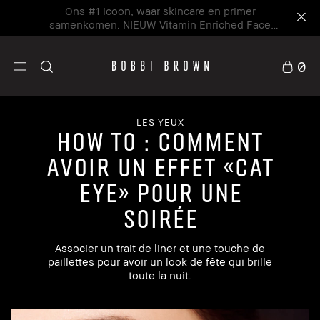
Ons #1 icoon, waar skincare en primer
samenkomen. NIEUW Vitamin Enriched Face
Base+
0
LES YEUX
HOW TO : COMMENT
AVOIR UN EFFET «CAT
EYE» POUR UNE
SOIRÉE
Associer un trait de liner et une touche de
paillettes pour avoir un look de fête qui brille
toute la nuit.