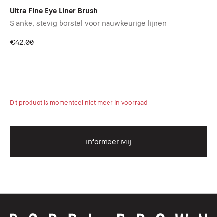
Ultra Fine Eye Liner Brush
Mo
Slanke, stevig borstel voor nauwkeurige lijnen
€42.00
Lu
Mu
56
Dit product is momenteel niet meer in voorraad
Dit
Informeer Mij