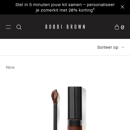
Stel in 5 minuten jouw kit samen – personaliseer
je zomerkit met 20% korting²
0
Sorteer op
New