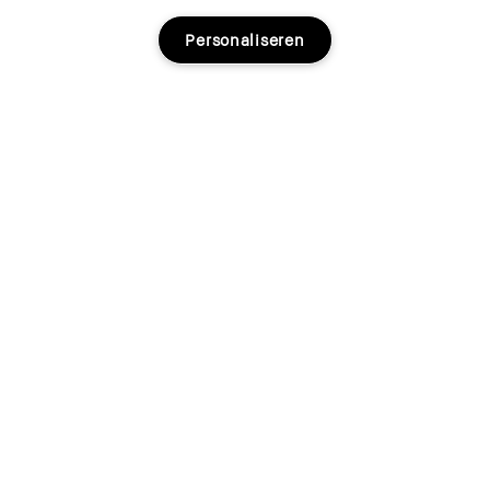
Personaliseren
Uitverkocht
Meld je aan voor e-mail en sms-berichten en ontvang
15% korting op je eerste bestelling.