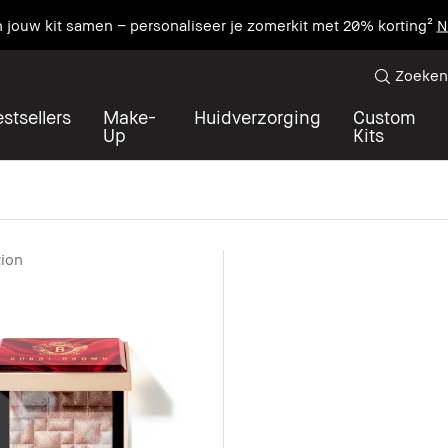
n jouw kit samen – personaliseer je zomerkit met 20% korting²
N
Zoeken
stsellers
Make-
Huidverzorging
Custom
Up
Kits
tion