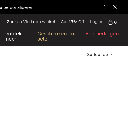
u personaliseren
Zoeken Vind een winkel
Get 15% Off
Log in
0
Ontdek
Geschenken en
Aanbiedingen
meer
sets
Sorteer op