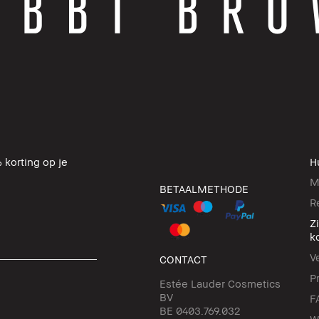
 korting op je
H
M
BETAALMETHODE
R
Z
k
V
CONTACT
P
Estée Lauder Cosmetics
BV
F
BE 0403.769.032
W