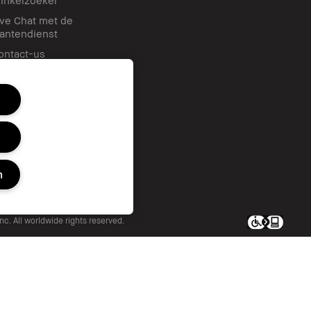
ive Chat met de
lantendienst
ontact-us
n
c. All worldwide rights reserved.
en of delen/Gerichte advertenties
ijke informatie beperken
Privacybeleid
ies