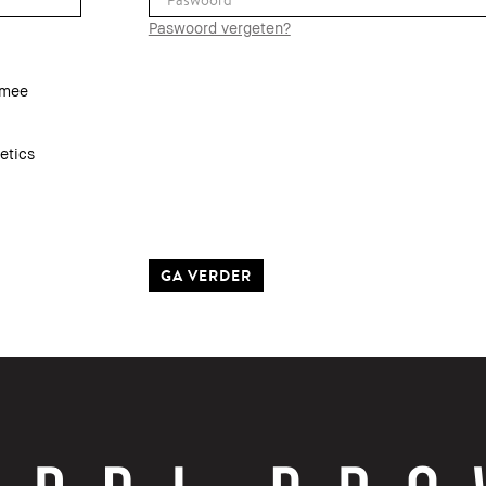
Paswoord vergeten?
rmee
etics