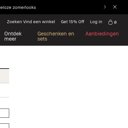
teloze zomerlooks
Zoeken Vind een winkel
Get 15% Off
Log in
0
Ontdek
Geschenken en
Aanbiedingen
meer
sets