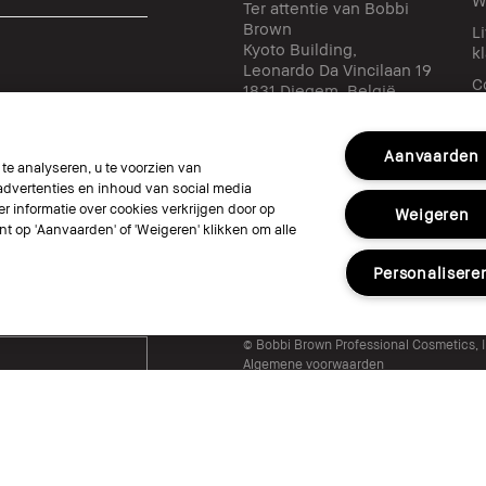
Ter attentie van Bobbi
Brown
L
Kyoto Building,
k
Leonardo Da Vincilaan 19
C
1831 Diegem, België
✉ klantendienst-
be@bobbibrown.com
Aanvaarden
e analyseren, u te voorzien van
dvertenties en inhoud van social media
Volg ons
r informatie over cookies verkrijgen door op
Weigeren
unt op 'Aanvaarden' of 'Weigeren' klikken om alle
Personalisere
© Bobbi Brown Professional Cosmetics, In
Algemene voorwaarden
Mijn persoonlijke informatie niet verkop
Het gebruik van mijn gevoelige persoonl
Toegankelijkheid
Beheer van sitecook