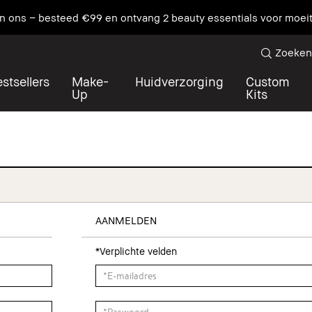
an ons – besteed €99 en ontvang 2 beauty essentials voor moei
Zoeken
stsellers
Make-
Huidverzorging
Custom
Up
Kits
AANMELDEN
*Verplichte velden