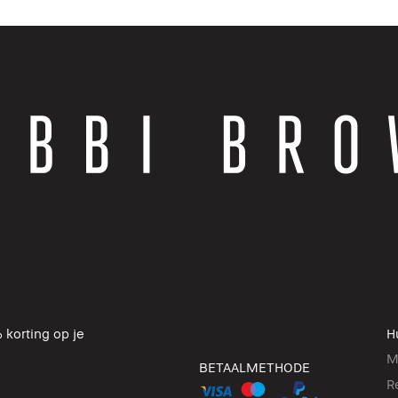
 korting op je
H
M
BETAALMETHODE
R