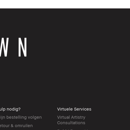
ulp nodig?
Virtuele Services
ijn bestelling volgen
Virtual Artistry
Consultations
etour & omruilen