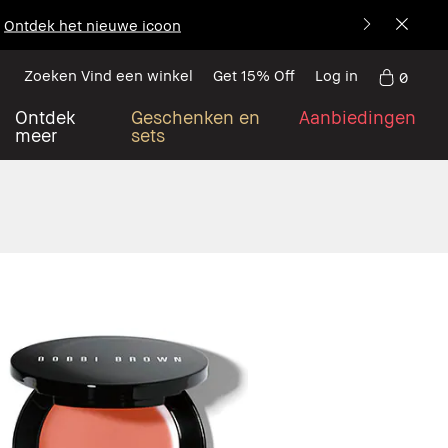
Ontdek het nieuwe icoon
Zoeken Vind een winkel
Get 15% Off
Log in
0
Ontdek
Geschenken en
Aanbiedingen
meer
sets