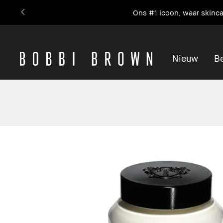
Ons #1 icoon, waar skin
Nieuw
Be