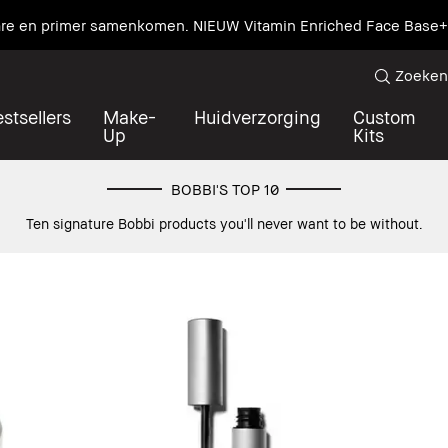
care en primer samenkomen. NIEUW Vitamin Enriched Face Base+
Zoeken
stsellers
Make-
Huidverzorging
Custom
Up
Kits
BOBBI'S TOP 10
Ten signature Bobbi products you'll never want to be without.