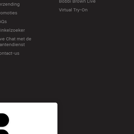
Bobbi Brown Live
erzending
Virtual Try-On
romoties
AQs
inkelzoeker
ive Chat met de
lantendienst
ontact-us