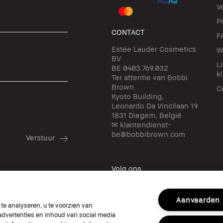
V
P
CONTACT
F
Estée Lauder Cosmetics
W
BV
L
BE 0403.769.032
k
Ter attentie van Bobbi
Brown
C
Kyoto Building,
Leonardo Da Vincilaan 19
1831 Diegem, België
✉ klantendienst-
be@bobbibrown.com
Volg ons
Aanvaarden
e analyseren, u te voorzien van
dvertenties en inhoud van social media