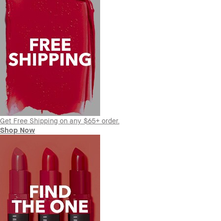
Get Free Shipping on any $65+ order.
Shop Now