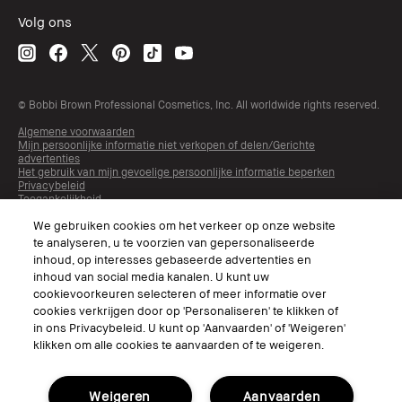
Volg ons
© Bobbi Brown Professional Cosmetics, Inc. All worldwide rights reserved.
Algemene voorwaarden
Mijn persoonlijke informatie niet verkopen of delen/Gerichte
advertenties
Het gebruik van mijn gevoelige persoonlijke informatie beperken
Privacybeleid
Toegankelijkheid
Beheer van sitecookies
We gebruiken cookies om het verkeer op onze website
te analyseren, u te voorzien van gepersonaliseerde
inhoud, op interesses gebaseerde advertenties en
inhoud van social media kanalen. U kunt uw
cookievoorkeuren selecteren of meer informatie over
cookies verkrijgen door op 'Personaliseren' te klikken of
in ons Privacybeleid. U kunt op 'Aanvaarden' of 'Weigeren'
klikken om alle cookies te aanvaarden of te weigeren.
Kies Taal
Weigeren
Aanvaarden