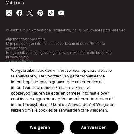
Volg ons
© Bobbi Brown Professional Cosmetics, Inc. All worldwide rights reserved.
Algemene voorwaarden
Mijn persoonlijke informatie niet verkopen of delen/Gerichte
advertenties
Het gebruik van mijn gevoelige persoonlijke informatie beperken
Privacybeleid
Toegankelijkheid
Beheer van sitecookies
We gebruiken cookies om het verkeer op onze website
te analyseren, u te voorzien van gepersonaliseerde
inhoud, op interesses gebaseerde advertenties en
inhoud van social media kanalen. U kunt uw
cookievoorkeuren selecteren of meer informatie over
cookies verkrijgen door op 'Personaliseren' te klikken of
in ons Privacybeleid. U kunt op 'Aanvaarden' of 'Weigeren'
klikken om alle cookies te aanvaarden of te weigeren.
Kies Taal
Weigeren
Aanvaarden