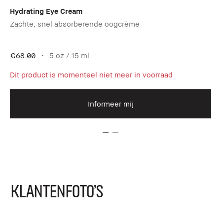
Hydrating Eye Cream
Sk
Zachte, snel absorberende oogcrème
16
€3
€68.00
.5 oz./ 15 ml
Dit product is momenteel niet meer in voorraad
Informeer mij
KLANTENFOTO'S