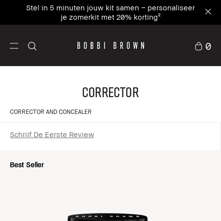
Stel in 5 minuten jouw kit samen – personaliseer
je zomerkit met 20% korting²
0
Corrector
CORRECTOR AND CONCEALER
Schrijf De Eerste Review
Best Seller
Best Seller
Best Seller
Best Seller