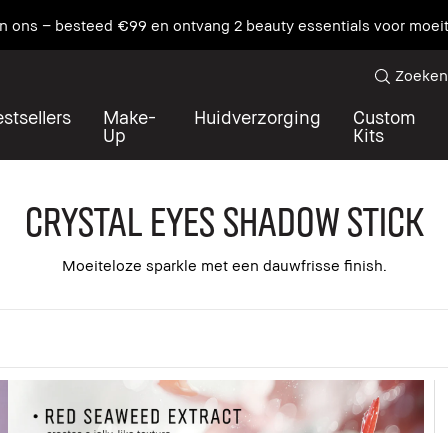
an ons – besteed €99 en ontvang 2 beauty essentials voor moei
Zoeken
stsellers
Make-
Huidverzorging
Custom
Up
Kits
Crystal Eyes Shadow Stick
Moeiteloze sparkle met een dauwfrisse finish.
alles