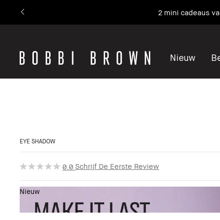
2 mini cadeaus v
Nieuw
Be
EYE SHADOW
Schrijf De Eerste Review
0.0
Nieuw
Toon 