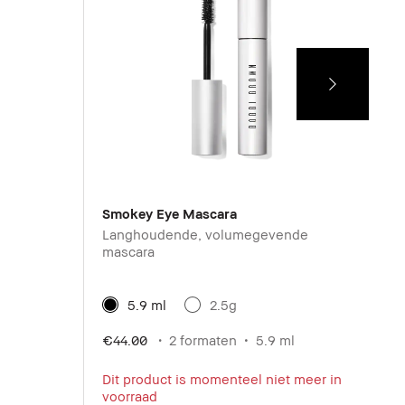
Smokey Eye Mascara
E
Langhoudende, volumegevende
M
mascara
B
5.9 ml
2.5g
€44.00
2 formaten
5.9 ml
Dit product is momenteel niet meer in
€
voorraad