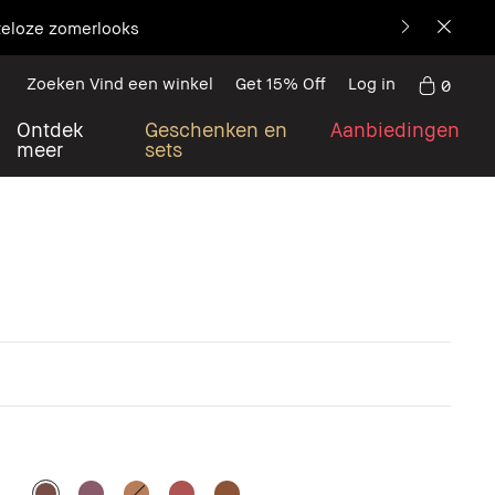
teloze zomerlooks
Zoeken Vind een winkel
Get 15% Off
Log in
0
Ontdek
Geschenken en
Aanbiedingen
meer
sets