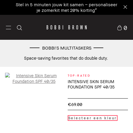
Stel in 5 minuten jouw kit samen – personaliseer
je zomerkit met 20% korting²
0
BOBBI'S MULTITASKERS
Space-saving favorites that do double duty.
TOP-RATED
INTENSIVE SKIN SERUM
FOUNDATION SPF 40/35
€69.00
Selecteer een kleur