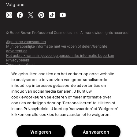
Volg ons
© Bobbi Brown Professional Cosmetics, Inc. All worldwide rights reserved.
Algemene voorwaarden
Mijn persoonlijke informatie niet verkopen of delen/Gerichte
advertenties
Het gebruik van mijn gevoelige persoonlijke informatie beperken
Privacybeleid
Toegankelijkheid
Beheer van sitecookies
We gebruiken cookies om het verkeer op onze website
te analyseren, u te voorzien van gepersonaliseerde
inhoud, op interesses gebaseerde advertenties en
inhoud van social media kanalen. U kunt uw
cookievoorkeuren selecteren of meer informatie over
cookies verkrijgen door op 'Personaliseren' te klikken of
in ons Privacybeleid. U kunt op 'Aanvaarden' of 'Weigeren'
klikken om alle cookies te aanvaarden of te weigeren.
Kies Taal
Weigeren
Aanvaarden