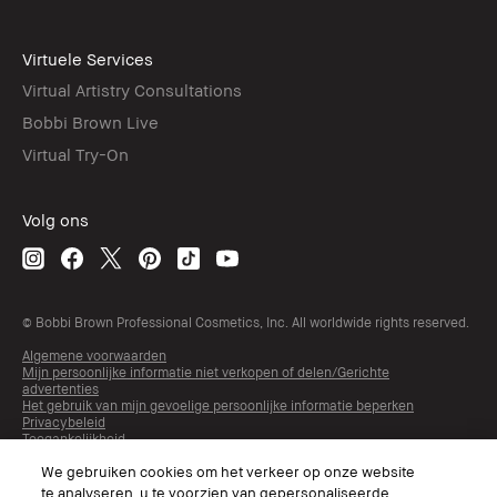
Virtuele Services
Virtual Artistry Consultations
Bobbi Brown Live
Virtual Try-On
Volg ons
© Bobbi Brown Professional Cosmetics, Inc. All worldwide rights reserved.
Algemene voorwaarden
Mijn persoonlijke informatie niet verkopen of delen/Gerichte
advertenties
Het gebruik van mijn gevoelige persoonlijke informatie beperken
Privacybeleid
Toegankelijkheid
Beheer van sitecookies
We gebruiken cookies om het verkeer op onze website
te analyseren, u te voorzien van gepersonaliseerde