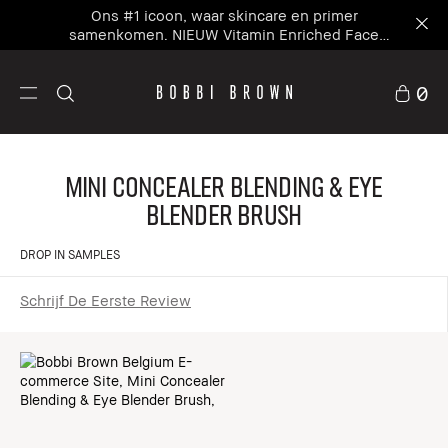
Ons #1 icoon, waar skincare en primer
samenkomen. NIEUW Vitamin Enriched Face
Base+
0
Mini Concealer Blending & Eye
Blender Brush
DROP IN SAMPLES
Schrijf De Eerste Review