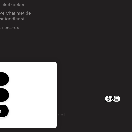
inkelzoeker
ive Chat met de
lantendienst
ontact-us
c. All worldwide rights reserved.
en of delen/Gerichte advertenties
n
ijke informatie beperken
Privacybeleid
ies