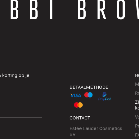
 korting op je
H
M
BETAALMETHODE
R
Z
k
V
CONTACT
P
Estée Lauder Cosmetics
BV
F