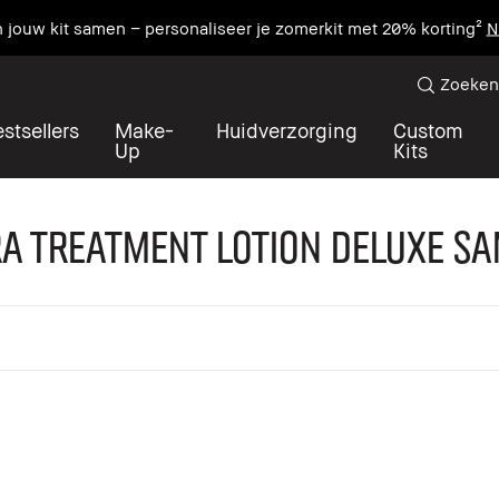
n jouw kit samen – personaliseer je zomerkit met 20% korting²
N
Zoeken
stsellers
Make-
Huidverzorging
Custom
Up
Kits
a Treatment Lotion Deluxe S