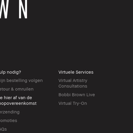
ulp nodig?
Virtuele Services
ijn bestelling volgen
Virtual Artistry
Consultations
etour & omruilen
Bobbi Brown Live
ie hier af van de
oopovereenkomst
Virtual Try-On
erzending
romoties
AQs