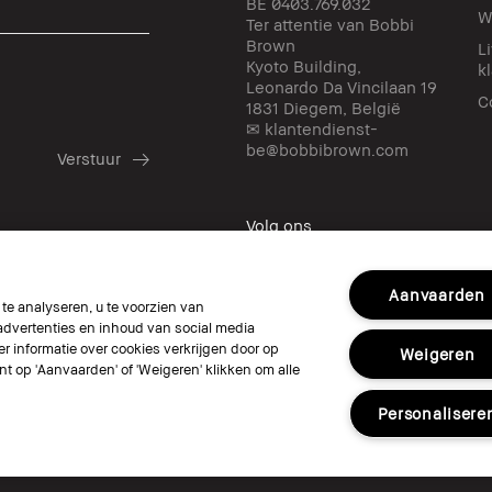
BE 0403.769.032
W
Ter attentie van Bobbi
Brown
L
Kyoto Building,
k
Leonardo Da Vincilaan 19
C
1831 Diegem, België
✉ klantendienst-
be@bobbibrown.com
Volg ons
Aanvaarden
e analyseren, u te voorzien van
dvertenties en inhoud van social media
r informatie over cookies verkrijgen door op
Weigeren
© Bobbi Brown Professional Cosmetics, In
unt op 'Aanvaarden' of 'Weigeren' klikken om alle
Algemene voorwaarden
Mijn persoonlijke informatie niet verkop
Personalisere
Het gebruik van mijn gevoelige persoonl
Toegankelijkheid
Beheer van sitecook