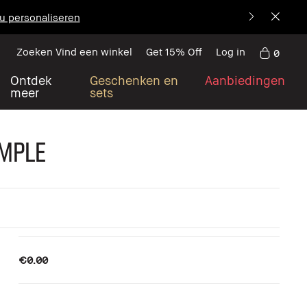
u personaliseren
Zoeken Vind een winkel
Get 15% Off
Log in
0
Ontdek
Geschenken en
Aanbiedingen
meer
sets
ample
€0.00