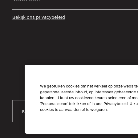
Bekijk ons privacybeleid
We gebruiken cookies om het verkeer op onze website t
gepersonaliseerde inhoud, op interesses gebaseerde a
kanalen. U kunt uw cookievoorkeuren selecteren of mee
'Personaliseren' te klikken of in ons Privacybeleid. U k
cookies te aanvaarden of te weigeren.
Kies Locatie
Kies Taal