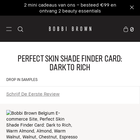
2 mini cadeaus van ons – besteed €99 en
ontvang 2 beauty essentials
0
Perfect Skin Shade Finder Card:
Dark to Rich
DROP IN SAMPLES
Schrijf De Eerste Review