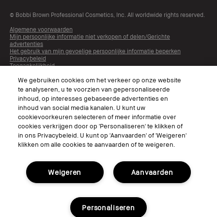
© Bobbi Brown Professional Cosmetics, Inc. All worldwide rights reserved.
Algemene voorwaarden
Mijn persoonlijke informatie niet verkopen of delen/Gerichte
advertenties
Het gebruik van mijn gevoelige persoonlijke informatie beperken
Privacybeleid
Toegankelijkheid
Beheer van sitecookies
We gebruiken cookies om het verkeer op onze website
te analyseren, u te voorzien van gepersonaliseerde
inhoud, op interesses gebaseerde advertenties en
inhoud van social media kanalen. U kunt uw
cookievoorkeuren selecteren of meer informatie over
cookies verkrijgen door op 'Personaliseren' te klikken of
in ons Privacybeleid. U kunt op 'Aanvaarden' of 'Weigeren'
klikken om alle cookies te aanvaarden of te weigeren.
Kies Taal
Weigeren
Aanvaarden
Personaliseren