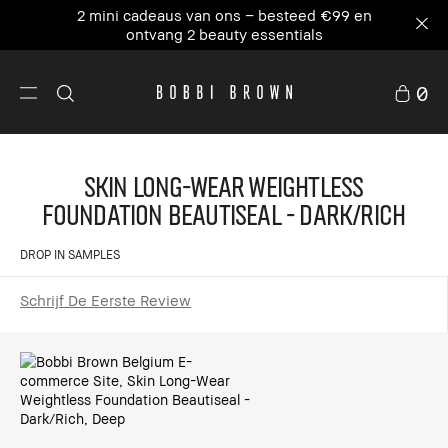
2 mini cadeaus van ons – besteed €99 en
ontvang 2 beauty essentials
0
Skin Long-Wear Weightless
Foundation Beautiseal - Dark/Rich
DROP IN SAMPLES
Schrijf De Eerste Review