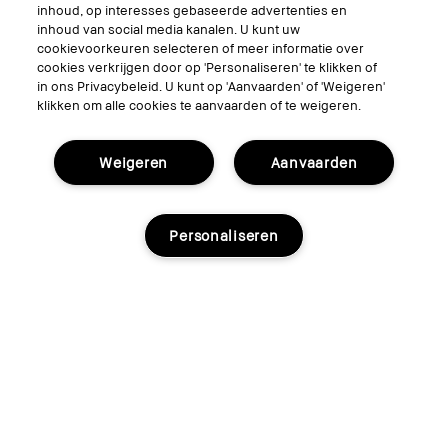
inhoud, op interesses gebaseerde advertenties en
© Bobbi Brown Professional Cosmetics, Inc. All worldwide rights reserved.
inhoud van social media kanalen. U kunt uw
cookievoorkeuren selecteren of meer informatie over
Algemene voorwaarden
cookies verkrijgen door op 'Personaliseren' te klikken of
Mijn persoonlijke informatie niet verkopen of delen/Gerichte
advertenties
in ons Privacybeleid. U kunt op 'Aanvaarden' of 'Weigeren'
Het gebruik van mijn gevoelige persoonlijke informatie beperken
klikken om alle cookies te aanvaarden of te weigeren.
Privacybeleid
Toegankelijkheid
Beheer van sitecookies
Weigeren
Aanvaarden
Personaliseren
Kies Taal