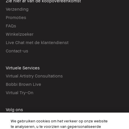
Zie hier af van de koopovereenkomst
Verzending
Promoties
FAQs
Winkelzoeker
Live Chat met de klantendienst
Contact-us
Virtuele Services
Virtual Artistry Consultations
Bobbi Brown Live
Virtual Try-On
Volg ons
We gebruiken cookies om het verkeer op onze website
te analyseren, u te voorzien van gepersonaliseerde