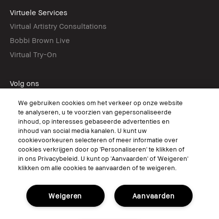
Virtuele Services
Virtual Artistry Consultations
Bobbi Brown Live
Virtual Try-On
Volg ons
We gebruiken cookies om het verkeer op onze website
te analyseren, u te voorzien van gepersonaliseerde
inhoud, op interesses gebaseerde advertenties en
© Bobbi Brown Professional Cosmetics, Inc. All worldwide rights reserved.
inhoud van social media kanalen. U kunt uw
cookievoorkeuren selecteren of meer informatie over
Algemene voorwaarden
cookies verkrijgen door op 'Personaliseren' te klikken of
Mijn persoonlijke informatie niet verkopen of delen/Gerichte
advertenties
in ons Privacybeleid. U kunt op 'Aanvaarden' of 'Weigeren'
Het gebruik van mijn gevoelige persoonlijke informatie beperken
klikken om alle cookies te aanvaarden of te weigeren.
Privacybeleid
Toegankelijkheid
Beheer van sitecookies
Weigeren
Aanvaarden