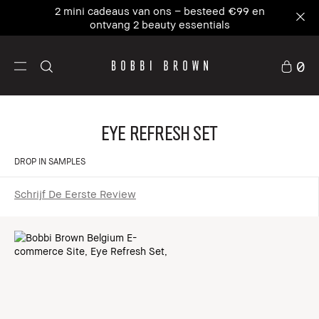
2 mini cadeaus van ons – besteed €99 en
ontvang 2 beauty essentials
0
Eye Refresh Set
DROP IN SAMPLES
Schrijf De Eerste Review