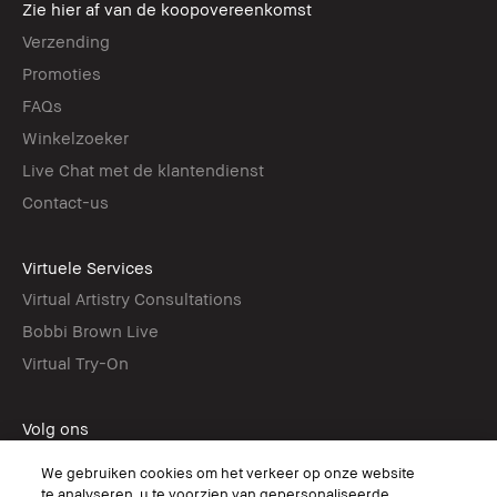
Zie hier af van de koopovereenkomst
Verzending
Promoties
FAQs
Winkelzoeker
Live Chat met de klantendienst
Contact-us
Virtuele Services
Virtual Artistry Consultations
Bobbi Brown Live
Virtual Try-On
Volg ons
We gebruiken cookies om het verkeer op onze website
te analyseren, u te voorzien van gepersonaliseerde