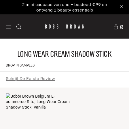
2 mini cadeaus van ons – besteed €99 en
ontvang 2 beauty essentials
0
Long Wear Cream Shadow Stick
DROP IN SAMPLES
Schrijf De Eerste Review