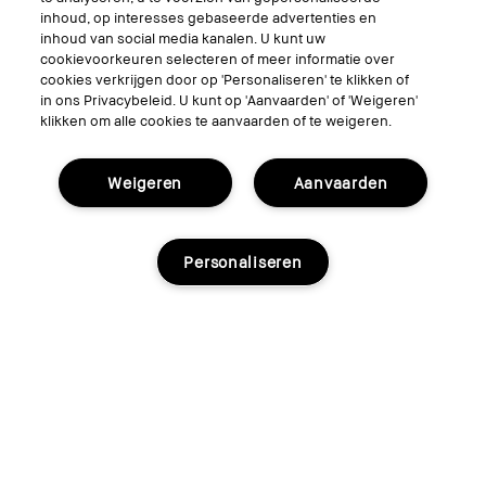
inhoud, op interesses gebaseerde advertenties en
© Bobbi Brown Professional Cosmetics, Inc. All worldwide rights reserved.
inhoud van social media kanalen. U kunt uw
cookievoorkeuren selecteren of meer informatie over
Algemene voorwaarden
cookies verkrijgen door op 'Personaliseren' te klikken of
Mijn persoonlijke informatie niet verkopen of delen/Gerichte
advertenties
in ons Privacybeleid. U kunt op 'Aanvaarden' of 'Weigeren'
Het gebruik van mijn gevoelige persoonlijke informatie beperken
klikken om alle cookies te aanvaarden of te weigeren.
Privacybeleid
Toegankelijkheid
Beheer van sitecookies
Weigeren
Aanvaarden
Personaliseren
Kies Taal