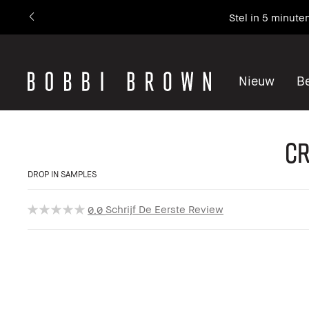
Stel in 5 minute
Nieuw
Be
Cr
DROP IN SAMPLES
Schrijf De Eerste Review
0.0