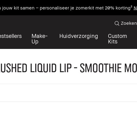
n jouw kit samen – personaliseer je zomerkit met 20% korting²
N
Zoeken
stsellers
Make-
Huidverzorging
Custom
Up
Kits
ushed Liquid Lip - Smoothie M