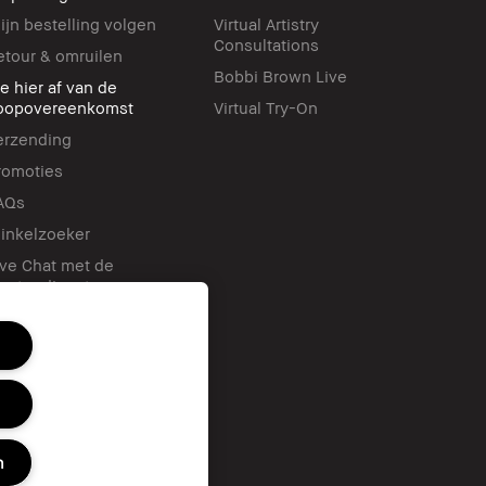
ijn bestelling volgen
Virtual Artistry
Consultations
etour & omruilen
Bobbi Brown Live
ie hier af van de
oopovereenkomst
Virtual Try-On
erzending
romoties
AQs
inkelzoeker
ive Chat met de
lantendienst
ontact-us
n