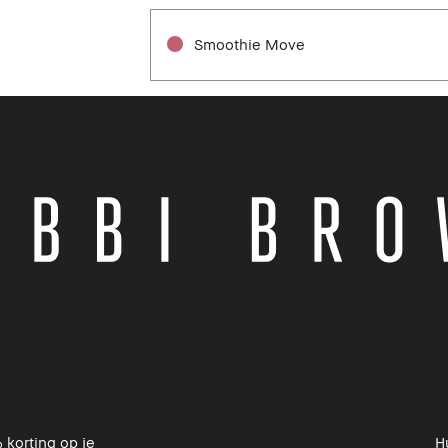
Smoothie Move
 korting op je
H