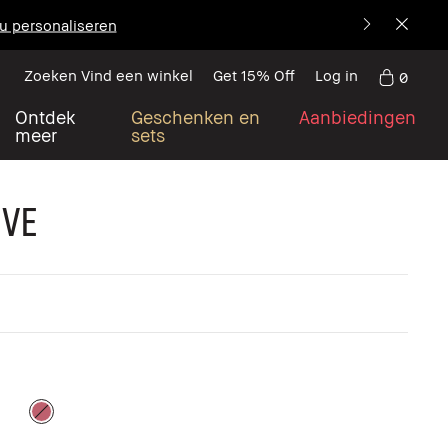
u personaliseren
Zoeken Vind een winkel
Get 15% Off
Log in
0
Ontdek
Geschenken en
Aanbiedingen
meer
sets
ove