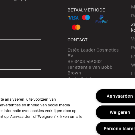
M
BETAALMETHODE
R
Z
k
V
CONTACT
P
Estée Lauder Cosmetics
BV
F
BE 0403.769.032
W
Ter attentie van Bobbi
Brown
L
Kyoto Building,
k
Leonardo Da Vincilaan 19
C
1831 Diegem, België
✉ klantendienst-
Aanvaarden
e analyseren, u te voorzien van
be@bobbibrown.com
dvertenties en inhoud van social media
r informatie over cookies verkrijgen door op
Weigeren
unt op 'Aanvaarden' of 'Weigeren' klikken om alle
Volg ons
Personalisere