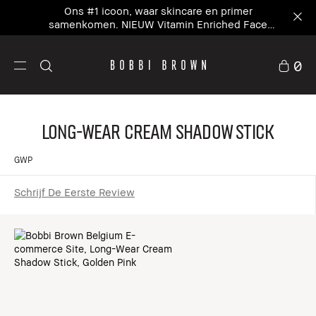
Ons #1 icoon, waar skincare en primer
samenkomen. NIEUW Vitamin Enriched Face
Base+
0
Long-Wear Cream Shadow Stick
GWP
Schrijf De Eerste Review