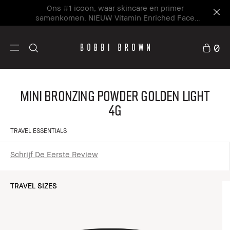
Ons #1 icoon, waar skincare en primer
samenkomen. NIEUW Vitamin Enriched Face
Base+
0
Mini Bronzing Powder Golden Light
4g
TRAVEL ESSENTIALS
Schrijf De Eerste Review
TRAVEL SIZES
TRAVEL SIZES