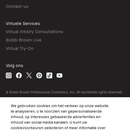
Contact-us
Virtuele Services
Virtual Artistry Consultations
Bobbi Brown Live
Virtual Try-On
Volg ons
© Bobbi Brown Professional Cosmetics, Inc. All worldwide rights reserved.
Algemene voorwaarden
Mijn persoonlijke informatie niet verkopen of delen/Gerichte
We gebruiken cookies om het verkeer op onze website
advertenties
te analyseren, u te voorzien van gepersonaliseerde
Het gebruik van mijn gevoelige persoonlijke informatie beperken
inhoud, op interesses gebaseerde advertenties en
Privacybeleid
inhoud van social media kanalen. U kunt uw
Toegankelijkheid
Beheer van sitecookies
cookievoorkeuren selecteren of meer informatie over