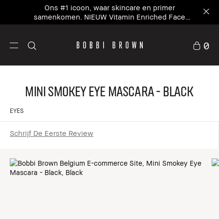
Ons #1 icoon, waar skincare en primer
samenkomen. NIEUW Vitamin Enriched Face
Base+
0
Mini Smokey Eye Mascara - Black
EYES
Schrijf De Eerste Review