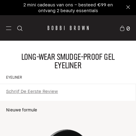
2 mini cadeaus van ons – besteed €99 en
ontvang 2 beauty essentials
0
Long-Wear Smudge-Proof Gel
Eyeliner
EYELINER
Schrijf De Eerste Review
Nieuwe formule