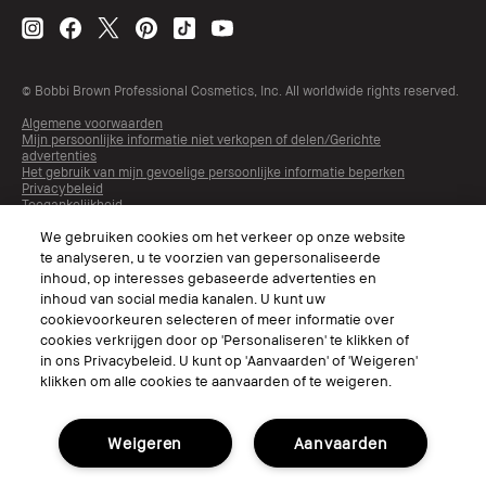
© Bobbi Brown Professional Cosmetics, Inc. All worldwide rights reserved.
Algemene voorwaarden
Mijn persoonlijke informatie niet verkopen of delen/Gerichte
advertenties
Het gebruik van mijn gevoelige persoonlijke informatie beperken
Privacybeleid
Toegankelijkheid
Beheer van sitecookies
We gebruiken cookies om het verkeer op onze website
te analyseren, u te voorzien van gepersonaliseerde
inhoud, op interesses gebaseerde advertenties en
inhoud van social media kanalen. U kunt uw
cookievoorkeuren selecteren of meer informatie over
cookies verkrijgen door op 'Personaliseren' te klikken of
in ons Privacybeleid. U kunt op 'Aanvaarden' of 'Weigeren'
klikken om alle cookies te aanvaarden of te weigeren.
Kies Taal
Weigeren
Aanvaarden