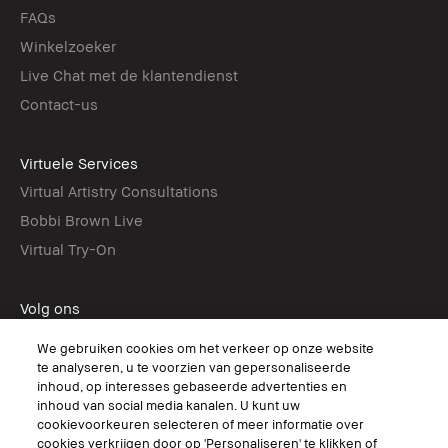
FAQs
Winkelzoeker
Live Chat met de klantendienst
Contact-us
Virtuele Services
Virtual Artistry Consultations
Bobbi Brown Live
Virtual Try-On
Volg ons
We gebruiken cookies om het verkeer op onze website
te analyseren, u te voorzien van gepersonaliseerde
inhoud, op interesses gebaseerde advertenties en
© Bobbi Brown Professional Cosmetics, Inc. All worldwide rights reserved.
inhoud van social media kanalen. U kunt uw
cookievoorkeuren selecteren of meer informatie over
Algemene voorwaarden
cookies verkrijgen door op 'Personaliseren' te klikken of
Mijn persoonlijke informatie niet verkopen of delen/Gerichte