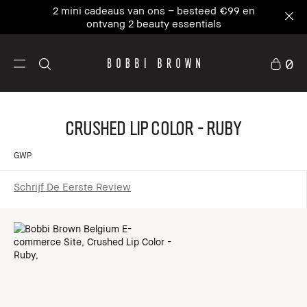
2 mini cadeaus van ons – besteed €99 en
ontvang 2 beauty essentials
0
Crushed Lip Color - Ruby
GWP
Schrijf De Eerste Review