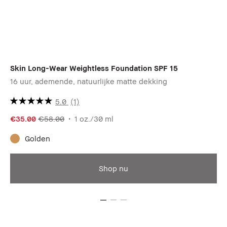
Skin Long-Wear Weightless Foundation SPF 15
Co
16 uur, ademende, natuurlijke matte dekking
Vo
€4
5.0
(1)
€35.00
€58.00
1 oz./30 ml
Golden
Di
Shop nu