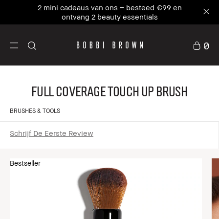
2 mini cadeaus van ons – besteed €99 en
ontvang 2 beauty essentials
0
Full Coverage Touch Up Brush
BRUSHES & TOOLS
Schrijf De Eerste Review
Bestseller