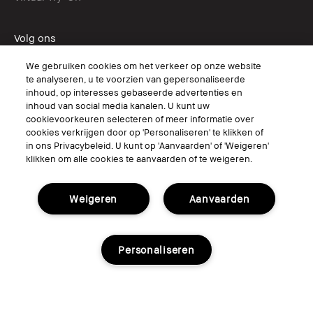
Volg ons
We gebruiken cookies om het verkeer op onze website
te analyseren, u te voorzien van gepersonaliseerde
inhoud, op interesses gebaseerde advertenties en
© Bobbi Brown Professional Cosmetics, Inc. All worldwide rights reserved.
inhoud van social media kanalen. U kunt uw
cookievoorkeuren selecteren of meer informatie over
Algemene voorwaarden
cookies verkrijgen door op 'Personaliseren' te klikken of
Mijn persoonlijke informatie niet verkopen of delen/Gerichte
advertenties
in ons Privacybeleid. U kunt op 'Aanvaarden' of 'Weigeren'
Het gebruik van mijn gevoelige persoonlijke informatie beperken
klikken om alle cookies te aanvaarden of te weigeren.
Privacybeleid
Toegankelijkheid
Beheer van sitecookies
Weigeren
Aanvaarden
Personaliseren
Kies Taal