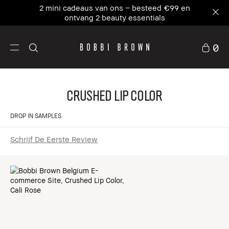
2 mini cadeaus van ons – besteed €99 en
ontvang 2 beauty essentials
0
Crushed Lip Color
DROP IN SAMPLES
Schrijf De Eerste Review