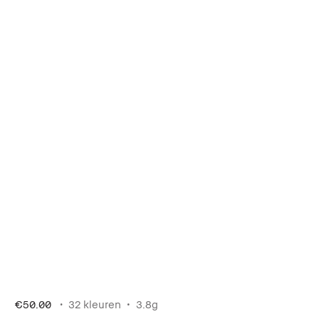
€50.00
32 kleuren
3.8g